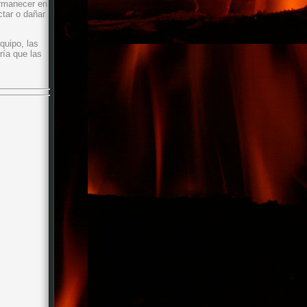
ermanecer en
ctar o dañar
quipo, las
ría que las