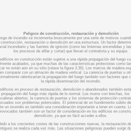
Peligros de construcción, restauración y demolición
iesgo de incendio se incrementa bruscamente por una serie de motivos cuando
construcción, restauración o demolición en una estructura. Un factor determi
cial incendiario y las fuentes de ignición (como las linternas encendidas y la
los procesos de afilar y cortar) que llevan el contratista y su equipo.
edificios en construcción están sujetos a una rápida propagación del fuego c
almente acabados, ya que muchas de las características protectoras como la
icar no están aún en su sitio (véase la figura 3.30). Los marcos de madera e
en comparar con un almacén de madera vertical. La carencia de puertas u ot
ormalmente ralentizarían la propagación del fuego también son factores que c
la rápida diseminación del incendio.
edificios en proceso de restauración, demolición o abandonados también está
 propagación del fuego más rápida de lo normal. Los muros con brechas, los
scaleras abiertos, la carencia de puertas y los sistemas de protección contra
ecuados son problemas potenciales. El potencial de un hundimiento súbito de 
te un incendio es también una consideración importante a tener en cuenta. L
rovocados también son un factor de consideración en los edificios en constr
demolición, ya que es fácil acceder a ellos.
bido a los crecientes costes de las construcciones nuevas, la restauración de
ntiguos se realiza cada vez más. Las situaciones peligrosas pueden surgir du