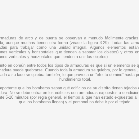
rmaduras de arco y de puerta se observan a menudo fácilmente gracia
da, aunque muchas tienen otra forma (véase la figura 3.29). Todas las arm
adas para trabajar como una unidad integral. Algunos elementos está
ones verticales y horizontales que tienden a separar los objetos) y otros 
ones verticales y horizontales que tienden a unir los objetos).
nto en común entre todos los tipos de armaduras es que si un elemento se q
madura puede quebrarse. Cuando toda la armadura se quiebra, por lo general,
uada a su lado se quiebra también, lo que provoca un “efecto dominó” hasta p
hundimiento total.
mportante que los bomberos sepan qué edificios de su distrito tienen tejados 
ura. No se debe entrar en los edificios con armaduras expuestos a condicio
te 5-10 minutos (por regla general, el tiempo al que han estado expuestas al
que los bomberos llegan) y el personal no debe ir por el tejado.