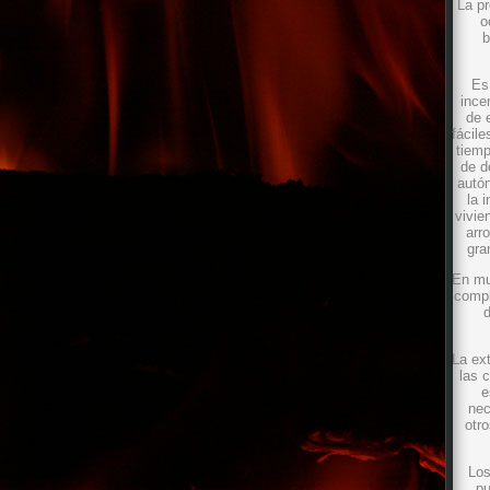
La pr
o
b
Es
ince
de 
fácile
tiemp
de d
autón
la 
vivie
arr
gra
En mu
compl
d
La ex
las 
e
nec
otro
Los
pu