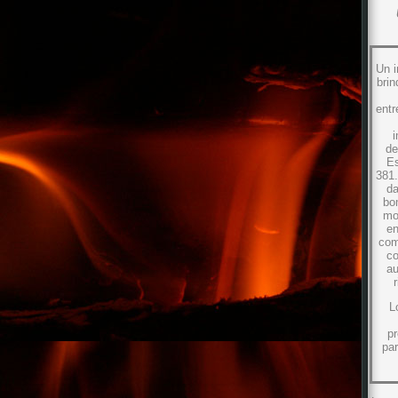
Un i
brin
entr
i
de
Es
381.
da
bo
mod
en
com
co
au
L
p
pa