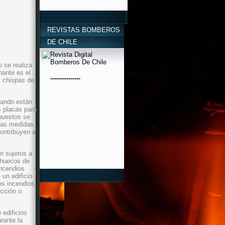
REVISTAS BOMBEROS
DE CHILE
 se realiza
nante es el
---------------
s chispas de
uando están
s placas para
xpuestos se
ras medidas
ontribuyen a
n sujetos a
 huecos de
incendios
un edificio
os incendios
ucción o
 edificios
rante la