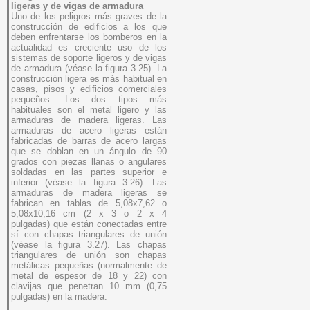
ligeras y de vigas de armadura
Uno de los peligros más graves de la
construcción de edificios a los que
deben enfrentarse los bomberos en la
actualidad es creciente uso de los
sistemas de soporte ligeros y de vigas
de armadura (véase la figura 3.25). La
construcción ligera es más habitual en
casas, pisos y edificios comerciales
pequeños. Los dos tipos más
habituales son el metal ligero y las
armaduras de madera ligeras. Las
armaduras de acero ligeras están
fabricadas de barras de acero largas
que se doblan en un ángulo de 90
grados con piezas llanas o angulares
soldadas en las partes superior e
inferior (véase la figura 3.26). Las
armaduras de madera ligeras se
fabrican en tablas de 5,08x7,62 o
5,08x10,16 cm (2 x 3 o 2 x 4
pulgadas) que están conectadas entre
sí con chapas triangulares de unión
(véase la figura 3.27). Las chapas
triangulares de unión son chapas
metálicas pequeñas (normalmente de
metal de espesor de 18 y 22) con
clavijas que penetran 10 mm (0,75
pulgadas) en la madera.