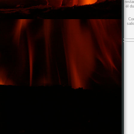
resta
él d
Con
sali