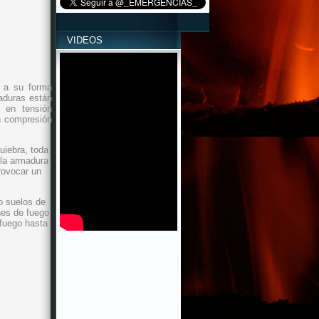
VIDEOS
s a su forma
aduras están
n en tensión
en compresión
uiebra, toda
 la armadura
rovocar un
o suelos de
nes de fuego
 fuego hasta