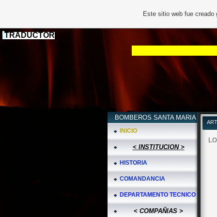
Este sitio web fue creado
TRADUCTOR
BOMBEROS SANTA MARIA
ART
INICIO
LO
< INSTITUCION >
HISTORIA
COMANDANCIA
DEPARTAMENTO TECNICO
< COMPAÑIAS >