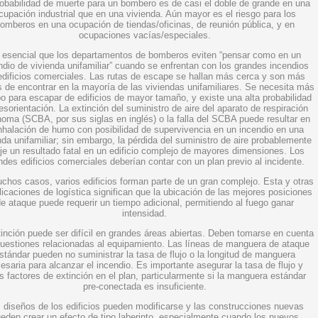
obabilidad de muerte para un bombero es de casi el doble de grande en una
cupación industrial que en una vivienda. Aún mayor es el riesgo para los
omberos en una ocupación de tiendas/oficinas, de reunión pública, y en
ocupaciones vacías/especiales.
 esencial que los departamentos de bomberos eviten “pensar como en un
ndio de vivienda unifamiliar” cuando se enfrentan con los grandes incendios
edificios comerciales. Las rutas de escape se hallan más cerca y son más
s de encontrar en la mayoría de las viviendas unifamiliares. Se necesita más
o para escapar de edificios de mayor tamaño, y existe una alta probabilidad
esorientación. La extinción del suministro de aire del aparato de respiración
oma (SCBA, por sus siglas en inglés) o la falla del SCBA puede resultar en
inhalación de humo con posibilidad de supervivencia en un incendio en una
nda unifamiliar; sin embargo, la pérdida del suministro de aire probablemente
oje un resultado fatal en un edificio complejo de mayores dimensiones. Los
ndes edificios comerciales deberían contar con un plan previo al incidente.
chos casos, varios edificios forman parte de un gran complejo. Esta y otras
icaciones de logística significan que la ubicación de las mejores posiciones
e ataque puede requerir un tiempo adicional, permitiendo al fuego ganar
intensidad.
tinción puede ser difícil en grandes áreas abiertas. Deben tomarse en cuenta
cuestiones relacionadas al equipamiento. Las líneas de manguera de ataque
stándar pueden no suministrar la tasa de flujo o la longitud de manguera
esaria para alcanzar el incendio. Es importante asegurar la tasa de flujo y
s factores de extinción en el plan, particularmente si la manguera estándar
pre-conectada es insuficiente.
 diseños de los edificios pueden modificarse y las construcciones nuevas
eden crear un efecto de tipo laberinto, especialmente cuando los nuevos