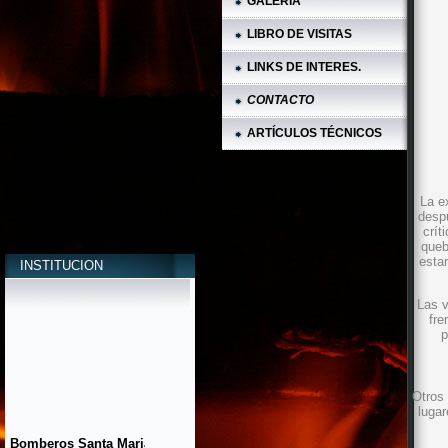
GALERIA
LIBRO DE VISITAS
LINKS DE INTERES.
CONTACTO
ARTÍCULOS TÉCNICOS
La e
despu
crít
queb
esta
INSTITUCION
Las v
fre
p
Otros 
lugar
Bomberos Santa Maria
Emergencia 132