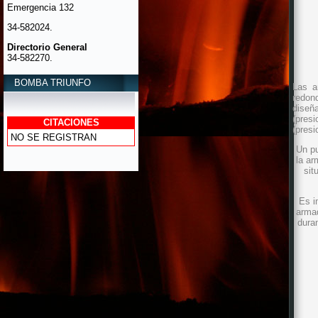
34-582024.
Directorio General
34-582270.
Primera Compañia
34-581402.
BOMBA TRIUNFO
Las a
Segunda Compañia
redon
34-581377.
diseñ
(presi
CITACIONES
(presi
NO SE REGISTRAN
Un pu
la ar
sit
Es i
armad
duran