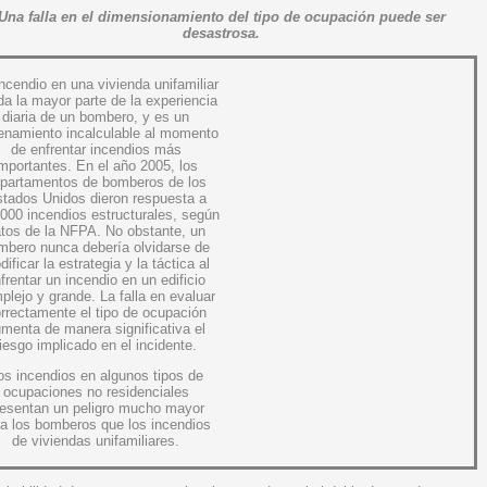
Una falla en el dimensionamiento del tipo de ocupación puede ser
desastrosa.
ncendio en una vivienda unifamiliar
da la mayor parte de la experiencia
diaria de un bombero, y es un
enamiento incalculable al momento
de enfrentar incendios más
mportantes. En el año 2005, los
partamentos de bomberos de los
tados Unidos dieron respuesta a
000 incendios estructurales, según
tos de la NFPA. No obstante, un
mbero nunca debería olvidarse de
ificar la estrategia y la táctica al
frentar un incendio en un edificio
plejo y grande. La falla en evaluar
rrectamente el tipo de ocupación
menta de manera significativa el
riesgo implicado en el incidente.
os incendios en algunos tipos de
ocupaciones no residenciales
resentan un peligro mucho mayor
ra los bomberos que los incendios
de viviendas unifamiliares.