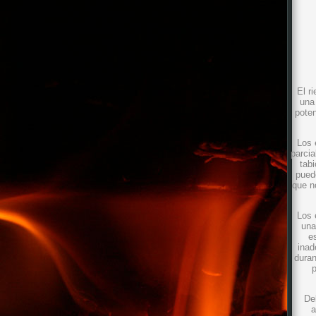
El r
una 
poten
Los 
parci
tab
pued
que n
Los 
una
e
inad
duran
p
De
a