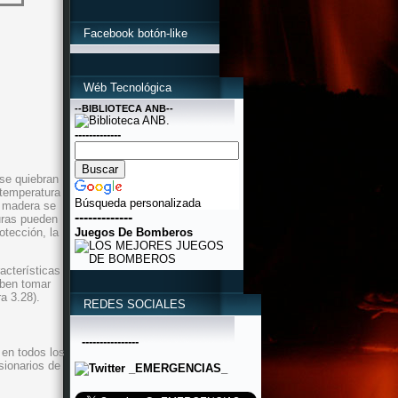
Facebook botón-like
Wéb Tecnológica
--BIBLIOTECA ANB--
-------------
se quiebran
 temperatura
Búsqueda personalizada
e madera se
-------------
uras pueden
otección, la
Juegos De Bomberos
acterísticas
eben tomar
a 3.28).
REDES SOCIALES
----------------
 en todos los
sionarios de