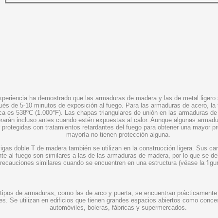
xperiencia ha demostrado que las armaduras de madera y las de metal ligero 
és de 5-10 minutos de exposición al fuego. Para las armaduras de acero, la
ica es 538ºC (1.000°F). Las chapas triangulares de unión en las armaduras d
rarán incluso antes cuando estén expuestas al calor. Aunque algunas armad
r protegidas con tratamientos retardantes del fuego para obtener una mayor pr
mayoría no tienen protección alguna.
igas doble T de madera también se utilizan en la construcción ligera. Sus car
nte al fuego son similares a las de las armaduras de madera, por lo que se d
recauciones similares cuando se encuentren en una estructura (véase la figur
tipos de armaduras, como las de arco y puerta, se encuentran prácticamente
es. Se utilizan en edificios que tienen grandes espacios abiertos como conce
automóviles, boleras, fábricas y supermercados.