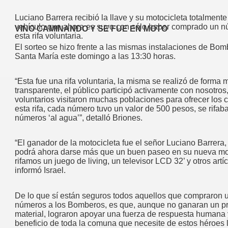
Luciano Barrera recibió la llave y su motocicleta totalment
vehículo que ahora es suyo con sólo haber comprado un 
VINO CAMINANDO Y SE FUE EN MOTO
esta rifa voluntaria.
El sorteo se hizo frente a las mismas instalaciones de Bo
Santa María este domingo a las 13:30 horas.
“Esta fue una rifa voluntaria, la misma se realizó de forma 
transparente, el público participó activamente con nosotros
voluntarios visitaron muchas poblaciones para ofrecer los
esta rifa, cada número tuvo un valor de 500 pesos, se rifab
números ‘al agua’”, detalló Briones.
“El ganador de la motocicleta fue el señor Luciano Barrera,
podrá ahora darse más que un buen paseo en su nueva mo
rifamos un juego de living, un televisor LCD 32’ y otros artíc
informó Israel.
De lo que sí están seguros todos aquellos que compraron u
números a los Bomberos, es que, aunque no ganaran un p
material, lograron apoyar una fuerza de respuesta humana 
beneficio de toda la comuna que necesite de estos héroes 